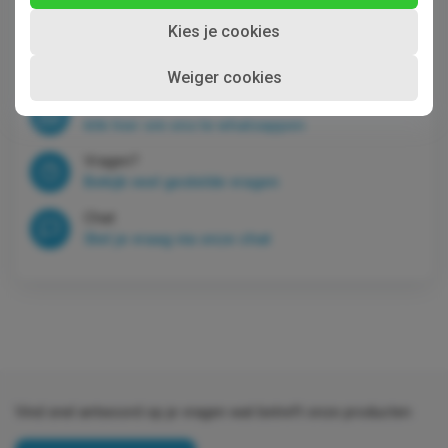
Stel ons uw vraag.
Kies je cookies
Mail
klantenservice@halvewerk.nl
Weiger cookies
Whatsapp
klik hier om ons te whatsappen
Vragen?
Bekijk veel gestelde vragen
Chat
Stel je vraag via onze chat
Vind snel antwoord op je vragen wat betreft onze producten