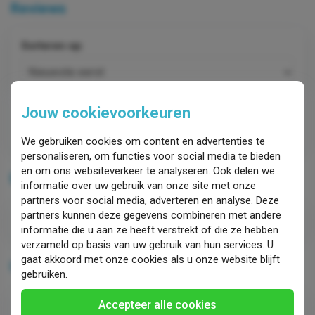
Reviews
Sorteren op:
Review toevoegen
Jouw cookievoorkeuren
We gebruiken cookies om content en advertenties te
personaliseren, om functies voor social media te bieden
en om ons websiteverkeer te analyseren. Ook delen we
Bijlagen
informatie over uw gebruik van onze site met onze
partners voor social media, adverteren en analyse. Deze
partners kunnen deze gegevens combineren met andere
CS 50.pdf
informatie die u aan ze heeft verstrekt of die ze hebben
verzameld op basis van uw gebruik van hun services. U
gaat akkoord met onze cookies als u onze website blijft
Heeft u een vraag?
gebruiken.
Accepteer alle cookies
Heeft u een vraag over dit product?