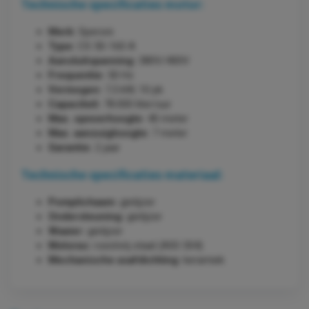
Technische specificaties motor:
Merk:
Speroni
Type:
CS 50-160 A
Aansluitspanning:
380V/400V
Frequentie:
50 Hz
Vermogen:
7,5 kW, 10 pk
Capaciteit:
78.000 liter/uur
Max. opvoerhoogte:
40 meter
Max. aanzuighoogte:
7 meter
Garantie:
2 jaar
Technische specificaties materiaal:
Pomplichaam:
gietijzer
Ondersteuning:
gietijzer
Waaier:
gietijzer
Motoras:
roestvrij staal (AISI 304)
Mechanische asafdichting:
keramiek