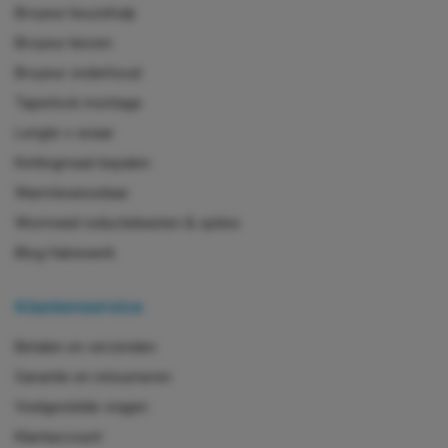
Broyeur keuzehulp
Broyeur kiezen
Broyeur onderhoud
Taperlock montage
Lengte v-snaar
Kettingmaat bepalen
Warmtewisselaar
Wormwiel reductiekasten & opties
Blog Halvewerk
Klantenservice
Betalen en verzenden
Garantie en retourneren
Veelgestelde vragen
Klantaccount