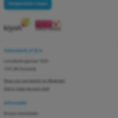
Veelgestelde vragen
Halvewerk.nl B.V.
Lonnekerbrugstraat 102A
7547 AK Enschede
Stuur ons een bericht op Whatsapp
Stel je vraag via onze chat
Informatie
Broyeur kennisbank