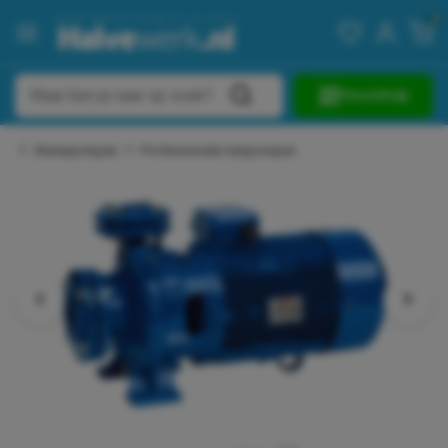
0
Keuzehulp
Waterpompen
Professionele tuinpompen