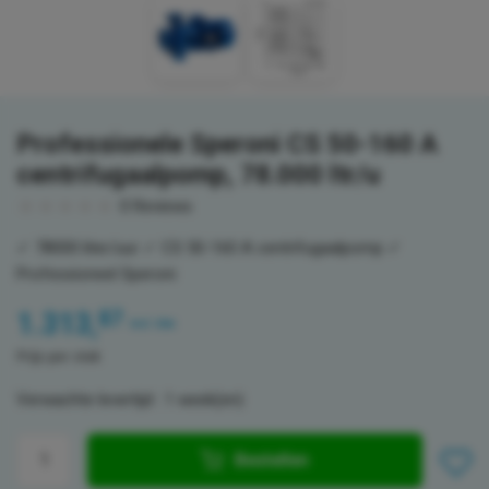
Professionele Speroni CS 50-160 A
centrifugaalpomp, 78.000 ltr/u
0
Reviews
✓ 78000 liter/uur ✓ CS 50-160 A centrifugaalpomp ✓
Professioneel Speroni
87
1.313,
incl. btw
Prijs per stuk
Verwachte levertijd : 1 week(en)
Bestellen