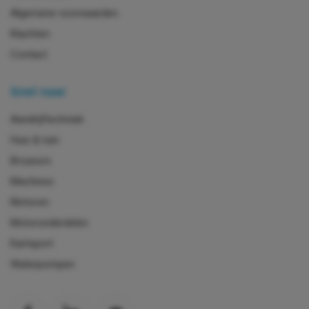
Algemene voorwaarden
Klachten
Contact
Snel naar
Aandrijftechniek
Huis & tuin
Broyeurs
Machines
Motoren
Motoronderdelen
Kartsport
Waterpompen