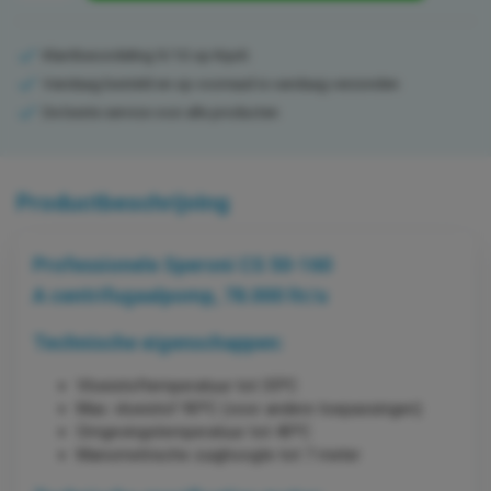
Klantbeoordeling 9/10 op Kiyoh
Vandaag besteld en op voorraad is vandaag verzonden
De beste service voor alle producten
Productbeschrijving
Professionele Speroni CS 50-160
A centrifugaalpomp, 78.000 ltr/u
Technische eigenschappen:
Vloeistoftemperatuur tot 35ºC
Max. vloeistof 90ºC (voor andere toepassingen)
Omgevingstemperatuur tot 40ºC
Manometrische zuighoogte tot 7 meter