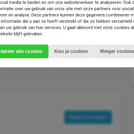
ocial media te bieden en om ons websiteverkeer te analyseren. Ook 
ormatie over uw gebruik van onze site met onze partners voor social
eren en analyse. Deze partners kunnen deze gegevens combineren 
 informatie die u aan ze heeft verstrekt of die ze hebben verzameld
van uw gebruik van hun services. U gaat akkoord met onze cookies al
bsite blijft gebruiken.
epteer alle cookies
Kies je cookies
Weiger cookie
Review toevoegen